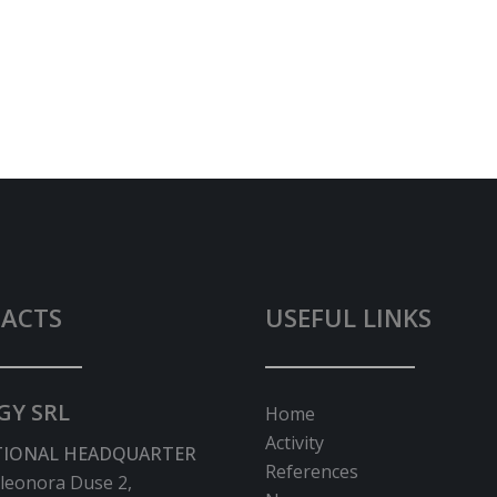
ACTS
USEFUL LINKS
GY SRL
Home
Activity
TIONAL HEADQUARTER
References
Eleonora Duse 2,