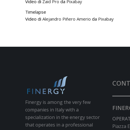
Video di
Zaid Pro
da
Pixabay
Timelapse
Video di
Alejandro Piñero Amerio
da
Pixabay
CONT
Finergy is among the very few
FINER
companies in Italy with a
specialization in the energy sector
OPERA
that operates in a professional
Piazza 