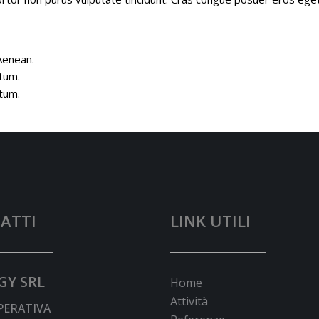
Aenean.
tum.
tum.
ATTI
LINK UTILI
GY SRL
Home
Attività
PERATIVA