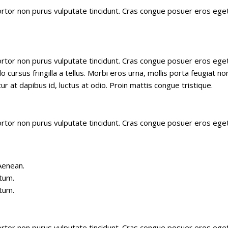
t tortor non purus vulputate tincidunt. Cras congue posuer eros e
t tortor non purus vulputate tincidunt. Cras congue posuer eros eg
rsus fringilla a tellus. Morbi eros urna, mollis porta feugiat n
ur at dapibus id, luctus at odio. Proin mattis congue tristique.
t tortor non purus vulputate tincidunt. Cras congue posuer eros e
Aenean.
tum.
tum.
t tortor non purus vulputate tincidunt. Cras congue posuer eros e