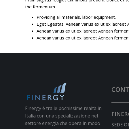
the fermentum.
Providing all materials, labor equipment.
Eget Egestas. Aenean varius ex ut ex laoreet 
Aenean varius ex ut ex laoreet Aenean fermen
Aenean varius ex ut ex laoreet Aenean fermen
CONT
Finergy è tra le pochissime realtà in
FINER
Italia con una specializzazione nel
settore energia che opera in modo
SEDE O